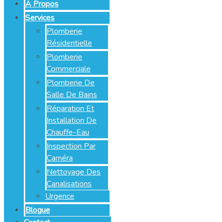
À Propos
Services
Plomberie
Résidentielle
Plomberie
Commerciale
Plomberie De
Salle De Bains
Réparation Et
Installation De
Chauffe-Eau
Inspection Par
Caméra
Nettoyage Des
Canalisations
Urgence
Blogue