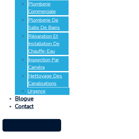
Plomberie
Commerciale
Plomberie De
Salle De Bains
Réparation Et
Installation De
Chauffe-Eau
Inspection Par
Caméra
Nettoyage Des
Canalisations
Urgence
Blogue
Contact