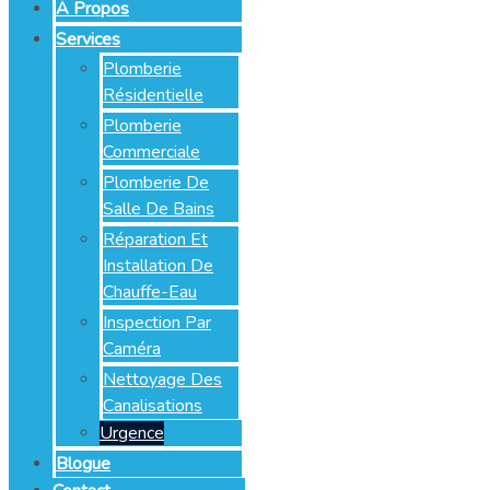
À Propos
Services
Plomberie
Résidentielle
Plomberie
Commerciale
Plomberie De
Salle De Bains
Réparation Et
Installation De
Chauffe-Eau
Inspection Par
Caméra
Nettoyage Des
Canalisations
Urgence
Blogue