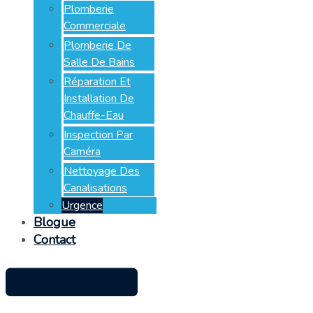
Plomberie
Commerciale
Plomberie De
Salle De Bains
Réparation Et
Installation De
Chauffe-Eau
Inspection Par
Caméra
Nettoyage Des
Canalisations
Urgence
Blogue
Contact