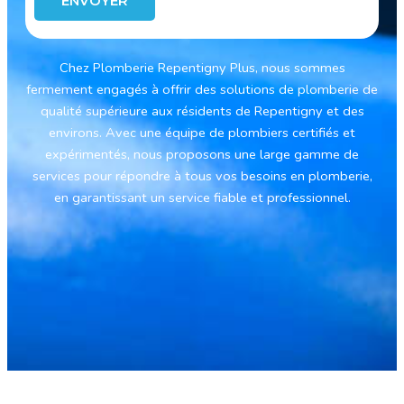
ENVOYER
Chez Plomberie Repentigny Plus, nous sommes
fermement engagés à offrir des solutions de plomberie de
qualité supérieure aux résidents de Repentigny et des
environs. Avec une équipe de plombiers certifiés et
expérimentés, nous proposons une large gamme de
services pour répondre à tous vos besoins en plomberie,
en garantissant un service fiable et professionnel.