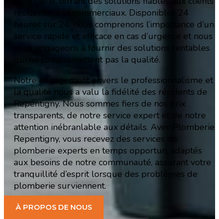
plomberie, offrant des solutions fiables aux clients
résidentiels et commerciaux. Disponibles 24
heures sur 24, nous comprenons l’importance d’un
service rapide et efficace en cas d’urgence et nous
nous engageons à fournir des solutions rentables
qui ne compromettent pas la qualité.
Notre engagement envers le professionnalisme et
la qualité nous a valu la fidélité des résidents de
Repentigny. Nous sommes fiers de nos prix
transparents, de notre service expert et de notre
attention inébranlable aux détails. Avec Plomberie
Repentigny, vous recevez des services de
plomberie experts en temps opportun, adaptés
aux besoins de notre communauté, assurant votre
tranquillité d’esprit lorsque des problèmes de
plomberie surviennent.
À PROPOS DE NOUS