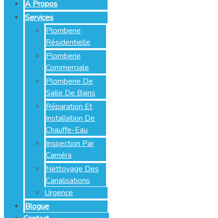
À Propos
Services
Plomberie
Résidentielle
Plomberie
Commerciale
Plomberie De
Salle De Bains
Réparation Et
Installation De
Chauffe-Eau
Inspection Par
Caméra
Nettoyage Des
Canalisations
Urgence
Blogue