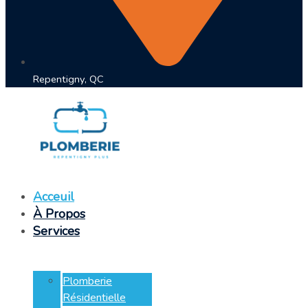
Repentigny, QC
Acceuil
À Propos
Services
Plomberie
Résidentielle