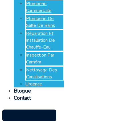
Plomberie
Commerciale
Plomberie De
Salle De Bains
Réparation Et
Installation De
Chauffe-Eau
Inspection Par
Caméra
Nettoyage Des
Canalisations
Urgence
Blogue
Contact