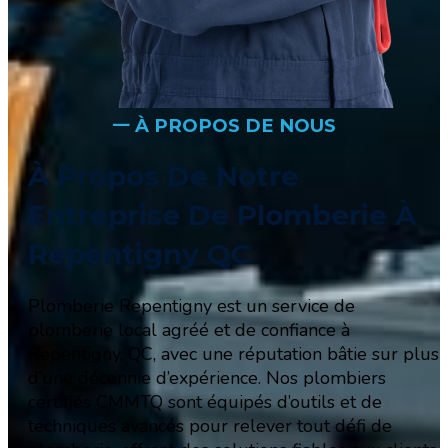
𑁋 À PROPOS DE NOUS
À Propos De Notre
Entreprise De Plomberie À
Repentigny QC
Plomberie Repentigny est un service de
plomberie local agréé et de confiance à
Repentigny, QC, avec une réputation bâtie sur plus
d’une décennie d’expérience. Nos plombiers
certifiés CMMTQ sont équipés d’outils et de
techniques avancés pour relever tout défi de